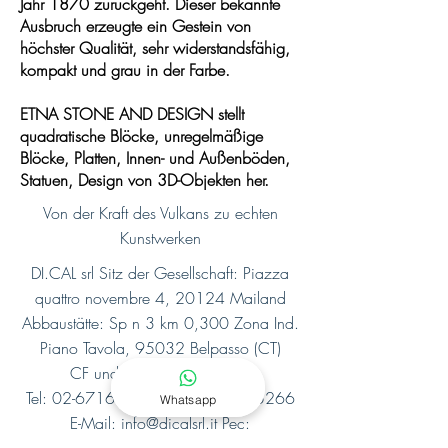
Jahr 1870 zurückgeht. Dieser bekannte
Ausbruch erzeugte ein Gestein von
höchster Qualität, sehr widerstandsfähig,
kompakt und grau in der Farbe.
ETNA STONE AND DESIGN stellt
quadratische Blöcke, unregelmäßige
Blöcke, Platten, Innen- und Außenböden,
Statuen, Design von 3D-Objekten her.
Von der Kraft des Vulkans zu echten
Kunstwerken
DI.CAL srl Sitz der Gesellschaft: Piazza
quattro novembre 4, 20124 Mailand
Abbaustätte: Sp n 3 km 0,300 Zona Ind.
Piano Tavola, 95032 Belpasso (CT)
CF und PI
09013130969
Tel:
02-67165308
Fax:
02-67165266
Whatsapp
E-Mail:
info@dicalsrl.it
Pec: