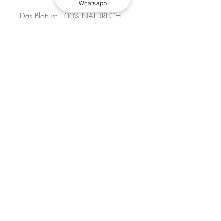
Whatsapp
Das Blatt ist 100% NATÜRLICH,
NICHT-HAFTEND
Geeignet für den Einsatz im
Backofen, zum Garen von Fleisch,
Fisch, Brot, Gemüse usw...
Technische Details:
Platte geglättet und von Hand
bearbeitet.
Maße: 38,5 x 30 x 4 cm
Gewicht: 7 kg
Material: Basaltlavastein vom Ätna
Entspricht der Verordnung (EG) Nr.
1935/2004
geeignet für den Kontakt mit