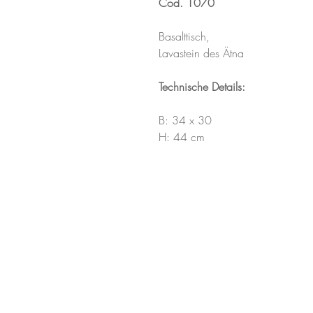
Cod. 1070
Basalttisch,
Lavastein des Ätna
Technische Details:
B: 34 x 30
H: 44 cm