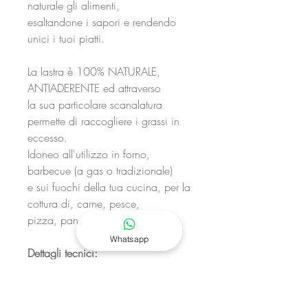
naturale gli alimenti,
esaltandone i sapori e rendendo
unici i tuoi piatti.
La lastra è 100% NATURALE,
ANTIADERENTE ed attraverso
la sua particolare scanalatura
permette di raccogliere i grassi in
eccesso.
Idoneo all'utilizzo in forno,
barbecue (a gas o tradizionale)
e sui fuochi della tua cucina, per la
cottura di, carne, pesce,
pizza, pane, verdure ecc…
Whatsapp
Dettagli tecnici:
Lastra levigata e rifinita a mano.
Misure: 40 x 30 x 3 cm