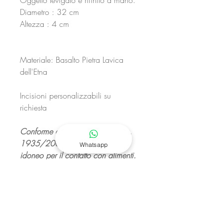
Oggetto levigato e rifinito a mano.
Diametro : 32 cm
Altezza : 4 cm
Materiale: Basalto Pietra Lavica
dell'Etna
Incisioni personalizzabili su
richiesta
Conforme al Regolamento (CE) n.
1935/2004
Whatsapp
idoneo per il contatto con alimenti.
Made in Italy
I nostri manufatti artigianali
potrebbero differire un pezzo