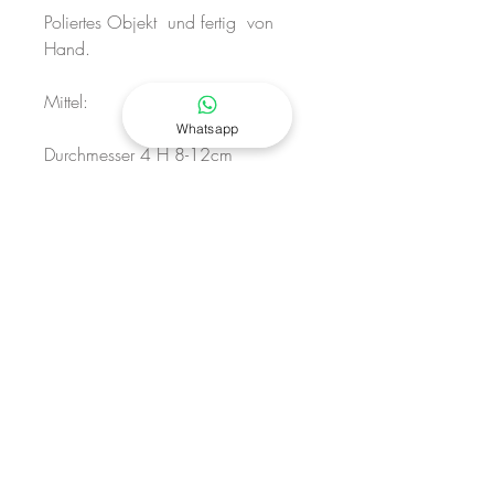
Poliertes Objekt und fertig von
Hand.
Mittel:
Whatsapp
Durchmesser 4 H 8-12cm
Gewicht: 0,3 kg
Material: Basaltlavastein vom Ätna
Anpassbare Gravuren auf Anfrage
Hergestellt in Italien
____________________