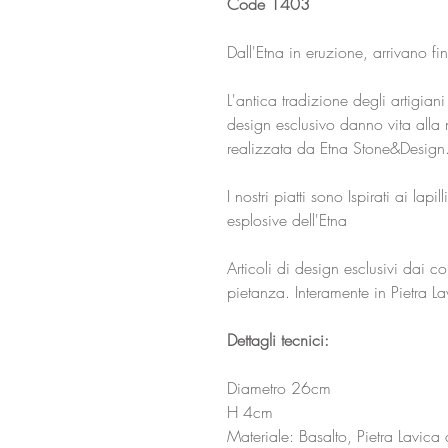
Code 1403
Dall'Etna in eruzione, arrivano fino
L'antica tradizione degli artigiani
design esclusivo danno vita alla 
realizzata da Etna Stone&Design
I nostri piatti sono Ispirati ai lapi
esplosive dell'Etna
Articoli di design esclusivi dai co
pietanza. Interamente in Pietra La
Dettagli tecnici:
Diametro 26cm
H 4cm
Materiale: Basalto, Pietra Lavica