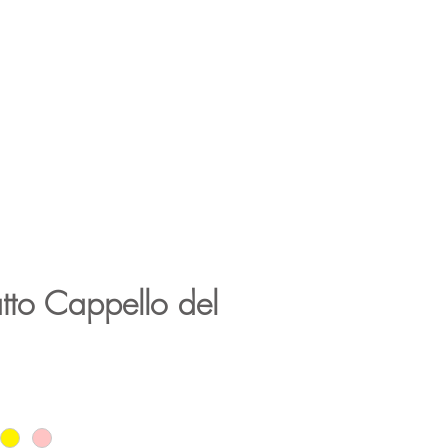
n
Lampen
Dekorationen
Risultati di ricerca
iatto Cappello del