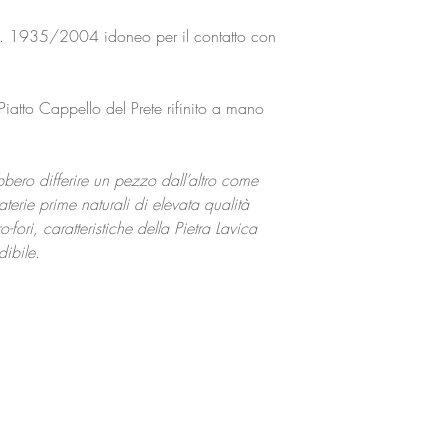
. 1935/2004 idoneo per il contatto con
Piatto Cappello del Prete rifinito a mano
ebbero differire un pezzo dall’altro come
aterie prime naturali di elevata qualità
fori, caratteristiche della Pietra Lavica
ibile.