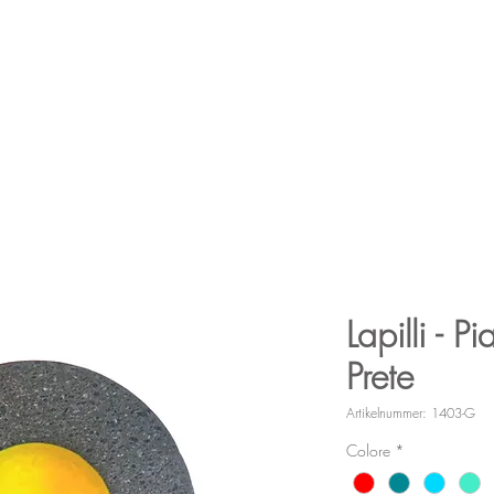
Lavagrill
Tabellen
Tabellen
Waschbecke
npassungen
Dienstleistungen
Lapilli - P
Prete
Artikelnummer: 1403-G
Colore
*