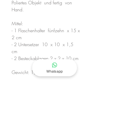
Poliertes Objekt und fertig von
Hand.
Mittel:
- 1 Flaschenhalter fünfzehn x 15 x
2 cm
- 2 Untersetzer 10 x 10 x 1,5
cm
- 2 Besteckablagen 2 x 2 x 10 cm
Whatsapp
Gewicht: 1,8 kg (gesamt)
Material: Basaltlavastein vom Ätna
Anpassbare Gravuren auf Anfrage
Entspricht der Verordnung (EG) Nr.
1935/2004
geeignet für den Kontakt mit